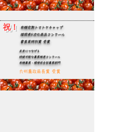
​祝！
有機完熟トマトケチャップ
福岡県6次化商品コンクール
​審査員特別賞 受賞
​未来につながる
持続可能な農業推進コンクール
有機農業・環境保全型農業部門
九州農政局長賞​ 受賞